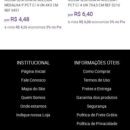
MEDALHA P PCT C/ 4 UN 4X3 CM
PCT C/ 4 UN 7X4,5 CM REF 0210
REF 0451
R$ 6,40
por
R$ 4,48
por
à vista
R$ 6,08
economize
5%
no Pix
à vista
R$ 4,26
economize
5%
no Pix
INSTITUCIONAL
INFORMAÇÕES ÚTEIS
Página Inicial
Como Comprar
Fale Conosco
Termos de Uso
Mapa do Site
Fretes e Entrega
Quem Somos
Garantia dos produtos
Onde estamos
Segurança
Indique nossa Loja
Politica de Frete Grátis
Política de Privacidade