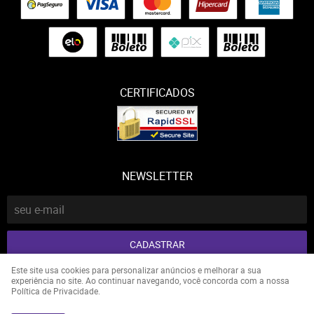
CERTIFICADOS
NEWSLETTER
CADASTRAR
Este site usa cookies para personalizar anúncios e melhorar a sua
experiência no site. Ao continuar navegando, você concorda com a nossa
Larissa Estefani Bueno vendrame
CNPJ: 26.157.184/0001-91
Política de Privacidade.