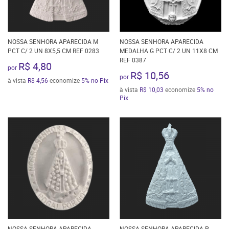
NOSSA SENHORA APARECIDA M
NOSSA SENHORA APARECIDA
PCT C/ 2 UN 8X5,5 CM REF 0283
MEDALHA G PCT C/ 2 UN 11X8 CM
REF 0387
R$ 4,80
por
R$ 10,56
por
à vista
R$ 4,56
economize
5%
no Pix
à vista
R$ 10,03
economize
5%
no
Pix
NOSSA SENHORA APARECIDA
NOSSA SENHORA APARECIDA P