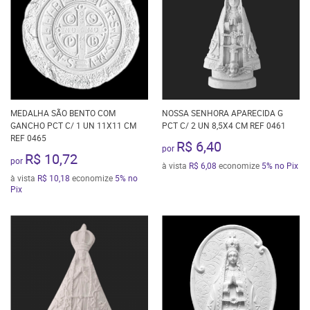
MEDALHA SÃO BENTO COM
NOSSA SENHORA APARECIDA G
GANCHO PCT C/ 1 UN 11X11 CM
PCT C/ 2 UN 8,5X4 CM REF 0461
REF 0465
R$ 6,40
por
R$ 10,72
por
à vista
R$ 6,08
economize
5%
no Pix
à vista
R$ 10,18
economize
5%
no
Pix