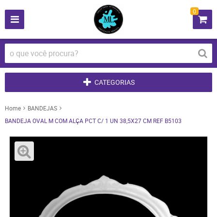
0
CATEGORIAS
Home
BANDEJAS
BANDEJA OVAL M COM ALÇA PCT C/ 1 UN 38,5X27 CM REF B5103