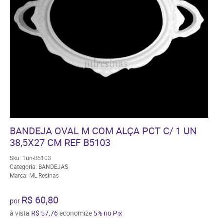
BANDEJA OVAL M COM ALÇA PCT C/ 1 UN
38,5X27 CM REF B5103
Sku:
1un-B5103
Categoria:
BANDEJAS
Marca:
ML Resinas
R$ 60,80
por
à vista
R$ 57,76
economize
5%
no Pix