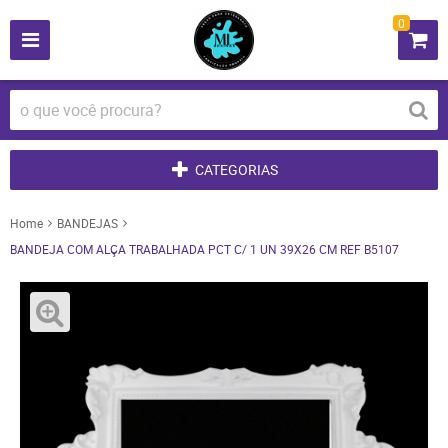
0
CATEGORIAS
Home
BANDEJAS
BANDEJA COM ALÇA TRABALHADA PCT C/ 1 UN 39X26 CM REF B5107