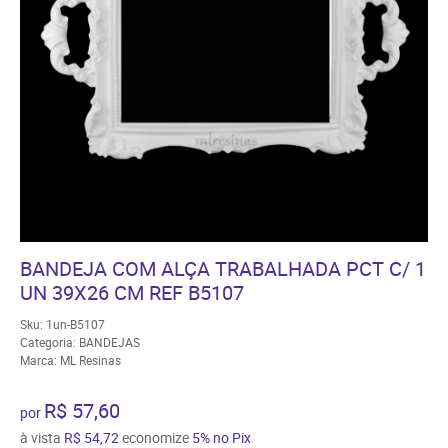
BANDEJA COM ALÇA TRABALHADA PCT C/ 1
UN 39X26 CM REF B5107
Sku:
1un-B5107
Categoria:
BANDEJAS
Marca:
ML Resinas
R$ 57,60
por
à vista
R$ 54,72
economize
5%
no Pix