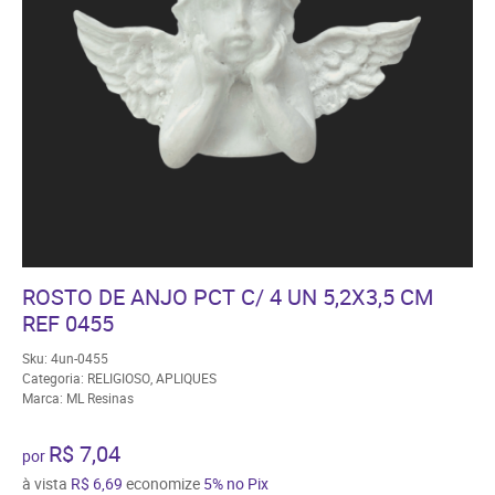
ROSTO DE ANJO PCT C/ 4 UN 5,2X3,5 CM
REF 0455
Sku:
4un-0455
Categoria:
RELIGIOSO
,
APLIQUES
Marca:
ML Resinas
R$ 7,04
por
à vista
R$ 6,69
economize
5%
no Pix