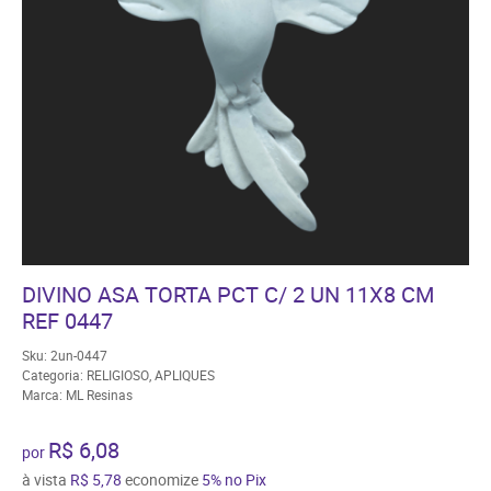
DIVINO ASA TORTA PCT C/ 2 UN 11X8 CM
REF 0447
Sku:
2un-0447
Categoria:
RELIGIOSO
,
APLIQUES
Marca:
ML Resinas
R$ 6,08
por
à vista
R$ 5,78
economize
5%
no Pix