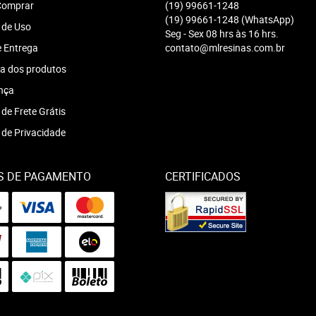
omprar
(19)
99661-1248
(19)
99661-1248
(WhatsApp)
 de Uso
Seg - Sex 08 hrs às 16 hrs.
e Entrega
contato@mlresinas.com.br
a dos produtos
nça
 de Frete Grátis
a de Privacidade
S DE PAGAMENTO
CERTIFICADOS