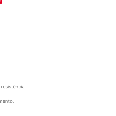
e
resistência.
mento.