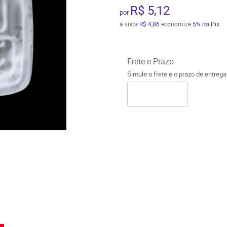
R$ 5,12
por
à vista
R$ 4,86
economize
5%
no Pix
Frete e Prazo
Simule o frete e o prazo de entreg
o