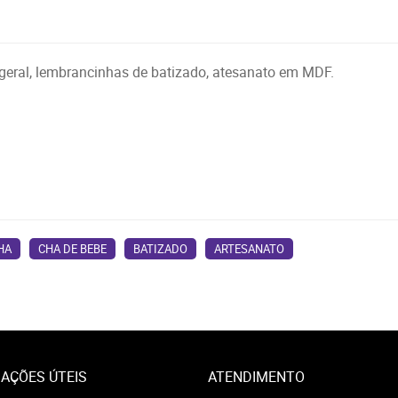
 geral, lembrancinhas de batizado, atesanato em MDF.
HA
CHA DE BEBE
BATIZADO
ARTESANATO
AÇÕES ÚTEIS
ATENDIMENTO