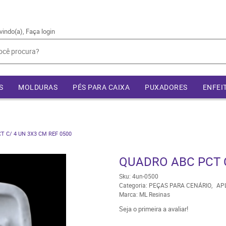
vindo(a),
Faça login
S
MOLDURAS
PÉS PARA CAIXA
PUXADORES
ENFEI
 C/ 4 UN 3X3 CM REF 0500
QUADRO ABC PCT C
Sku:
4un-0500
Categoria:
PEÇAS PARA CENÁRIO
AP
Marca:
ML Resinas
Seja o primeira a avaliar!