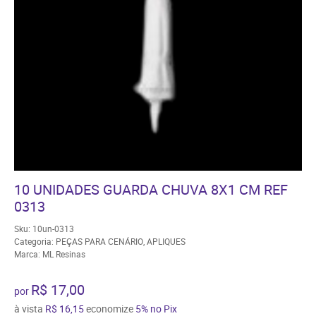
10 UNIDADES GUARDA CHUVA 8X1 CM REF
0313
Sku:
10un-0313
Categoria:
PEÇAS PARA CENÁRIO
,
APLIQUES
Marca:
ML Resinas
R$ 17,00
por
à vista
R$ 16,15
economize
5%
no Pix