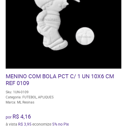
MENINO COM BOLA PCT C/ 1 UN 10X6 CM
REF 0109
Sku:
1UN-0109
Categoria:
FUTEBOL
,
APLIQUES
Marca:
ML Resinas
R$ 4,16
por
à vista
R$ 3,95
economize
5%
no Pix