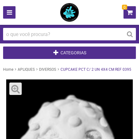
0
CATEGORIAS
Home
APLIQUES
DIVERSOS
CUPCAKE PCT C/ 2 UN 4X4 CM REF 0395