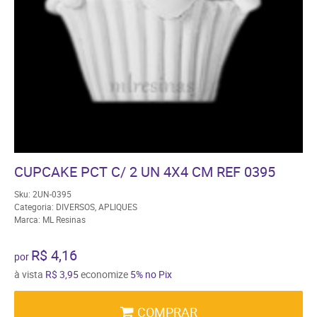
CUPCAKE PCT C/ 2 UN 4X4 CM REF 0395
Sku:
2UN-0395
Categoria:
DIVERSOS
,
APLIQUES
Marca:
ML Resinas
R$ 4,16
por
à vista
R$ 3,95
economize
5%
no Pix
COMPRAR