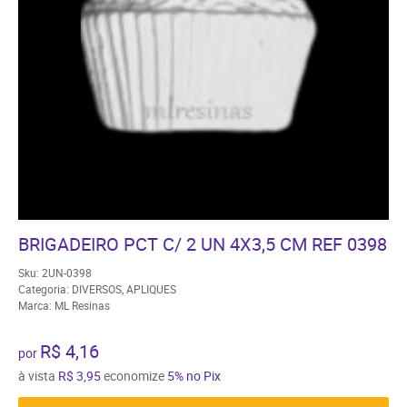
BRIGADEIRO PCT C/ 2 UN 4X3,5 CM REF 0398
Sku:
2UN-0398
Categoria:
DIVERSOS
,
APLIQUES
Marca:
ML Resinas
R$ 4,16
por
à vista
R$ 3,95
economize
5%
no Pix