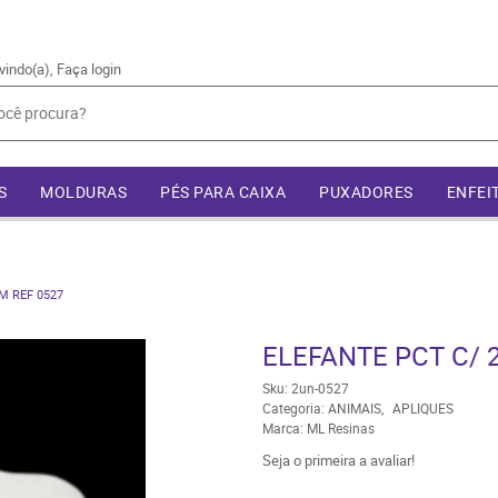
vindo(a),
Faça login
S
MOLDURAS
PÉS PARA CAIXA
PUXADORES
ENFEI
M REF 0527
ELEFANTE PCT C/ 2
Sku:
2un-0527
Categoria:
ANIMAIS
APLIQUES
Marca:
ML Resinas
Seja o primeira a avaliar!