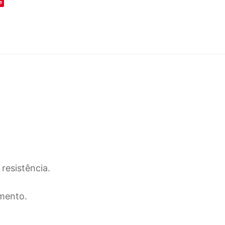
e
resistência.
mento.