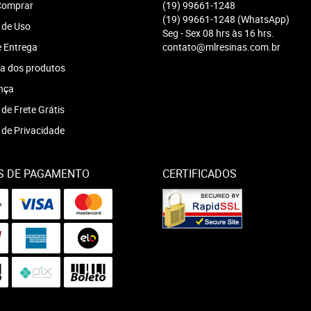
omprar
(19)
99661-1248
(19)
99661-1248
(WhatsApp)
 de Uso
Seg - Sex 08 hrs às 16 hrs.
e Entrega
contato@mlresinas.com.br
a dos produtos
nça
 de Frete Grátis
a de Privacidade
S DE PAGAMENTO
CERTIFICADOS