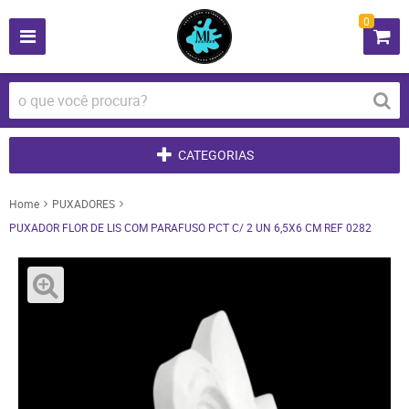
0
CATEGORIAS
Home
PUXADORES
PUXADOR FLOR DE LIS COM PARAFUSO PCT C/ 2 UN 6,5X6 CM REF 0282