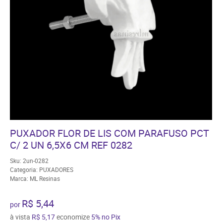
PUXADOR FLOR DE LIS COM PARAFUSO PCT
C/ 2 UN 6,5X6 CM REF 0282
Sku:
2un-0282
Categoria:
PUXADORES
Marca:
ML Resinas
R$ 5,44
por
à vista
R$ 5,17
economize
5%
no Pix