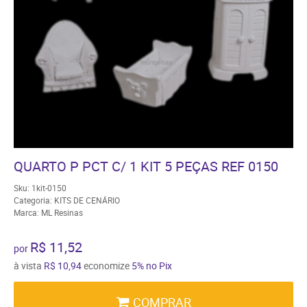
QUARTO P PCT C/ 1 KIT 5 PEÇAS REF 0150
Sku:
1kit-0150
Categoria:
KITS DE CENÁRIO
Marca:
ML Resinas
R$ 11,52
por
à vista
R$ 10,94
economize
5%
no Pix
COMPRAR