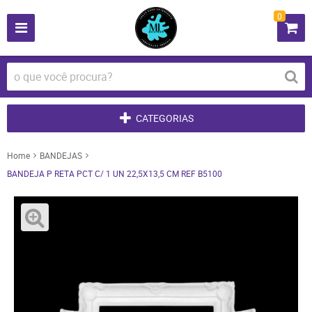
0
CATEGORIAS
Home
BANDEJAS
BANDEJA P RETA PCT C/ 1 UN 22,5X13,5 CM REF B5100