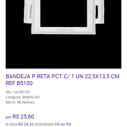
BANDEJA P RETA PCT C/ 1 UN 22,5X13,5 CM
REF B5100
Sku:
1un-B5100
Categoria:
BANDEJAS
Marca:
ML Resinas
R$ 25,60
por
à vista
R$ 24,32
economize
5%
no Pix