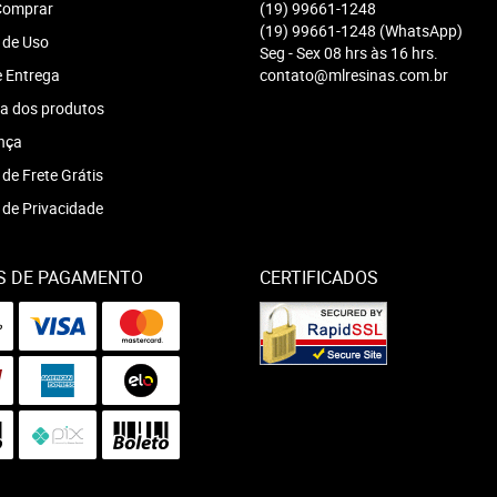
omprar
(19)
99661-1248
(19)
99661-1248
(WhatsApp)
 de Uso
Seg - Sex 08 hrs às 16 hrs.
e Entrega
contato@mlresinas.com.br
a dos produtos
nça
 de Frete Grátis
a de Privacidade
S DE PAGAMENTO
CERTIFICADOS