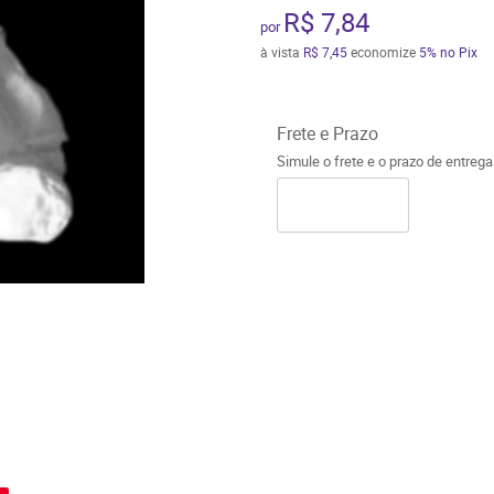
R$ 7,84
por
à vista
R$ 7,45
economize
5%
no Pix
Frete e Prazo
Simule o frete e o prazo de entreg
o