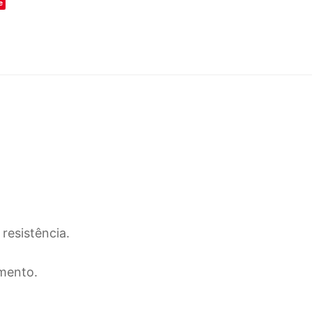
e
resistência.
mento.