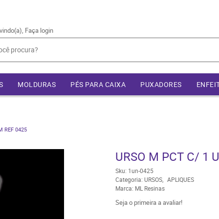
vindo(a),
Faça login
S
MOLDURAS
PÉS PARA CAIXA
PUXADORES
ENFEI
M REF 0425
URSO M PCT C/ 1 U
Sku:
1un-0425
Categoria:
URSOS
APLIQUES
Marca:
ML Resinas
Seja o primeira a avaliar!