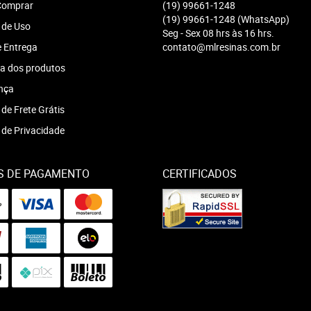
omprar
(19)
99661-1248
(19)
99661-1248
(WhatsApp)
 de Uso
Seg - Sex 08 hrs às 16 hrs.
e Entrega
contato@mlresinas.com.br
a dos produtos
nça
 de Frete Grátis
a de Privacidade
S DE PAGAMENTO
CERTIFICADOS