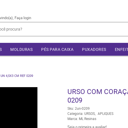
vindo(a),
Faça login
S
MOLDURAS
PÉS PARA CAIXA
PUXADORES
ENFEI
UN 4,5X3 CM REF 0209
URSO COM CORAÇÃO
0209
Sku:
2un-0209
Categoria:
URSOS
APLIQUES
Marca:
ML Resinas
Seja o primeira a avaliar!