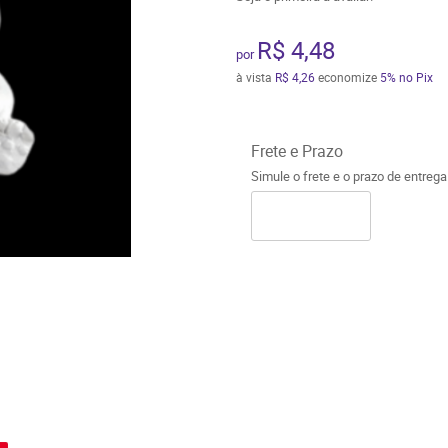
R$ 4,48
por
à vista
R$ 4,26
economize
5%
no Pix
Frete e Prazo
Simule o frete e o prazo de entreg
o