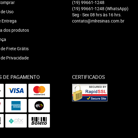
omprar
(19)
99661-1248
(19)
99661-1248
(WhatsApp)
 de Uso
Seg - Sex 08 hrs às 16 hrs.
e Entrega
contato@mlresinas.com.br
a dos produtos
nça
 de Frete Grátis
a de Privacidade
S DE PAGAMENTO
CERTIFICADOS