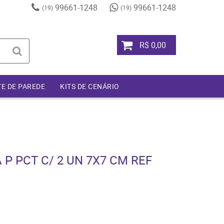
99661-1248
99661-1248
(19)
(19)
R$ 0,00
TE DE PAREDE
KITS DE CENÁRIO
P PCT C/ 2 UN 7X7 CM REF