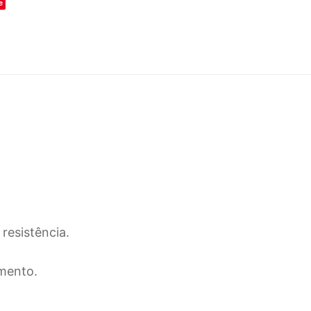
e
resistência.
mento.