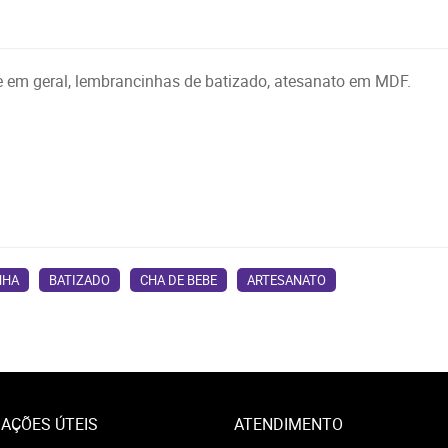
te em geral, lembrancinhas de batizado, atesanato em MDF.
NHA
BATIZADO
CHA DE BEBE
ARTESANATO
AÇÕES ÚTEIS
ATENDIMENTO