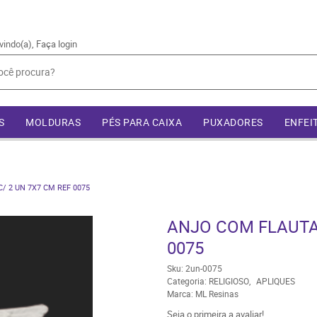
vindo(a),
Faça login
S
MOLDURAS
PÉS PARA CAIXA
PUXADORES
ENFEI
/ 2 UN 7X7 CM REF 0075
ANJO COM FLAUTA 
0075
Sku:
2un-0075
Categoria:
RELIGIOSO
APLIQUES
Marca:
ML Resinas
Seja o primeira a avaliar!